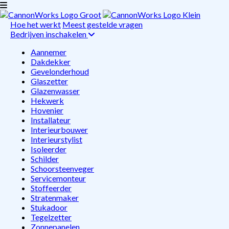
Hoe het werkt
Meest gestelde vragen
Bedrijven inschakelen
Aannemer
Dakdekker
Gevelonderhoud
Glaszetter
Glazenwasser
Hekwerk
Hovenier
Installateur
Interieurbouwer
Interieurstylist
Isoleerder
Schilder
Schoorsteenveger
Servicemonteur
Stoffeerder
Stratenmaker
Stukadoor
Tegelzetter
Zonnepanelen