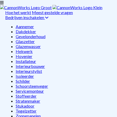
Hoe het werkt
Meest gestelde vragen
Bedrijven inschakelen
Aannemer
Dakdekker
Gevelonderhoud
Glaszetter
Glazenwasser
Hekwerk
Hovenier
Installateur
Interieurbouwer
Interieurstylist
Isoleerder
Schilder
Schoorsteenveger
Servicemonteur
Stoffeerder
Stratenmaker
Stukadoor
Tegelzetter
Zonnepanelen