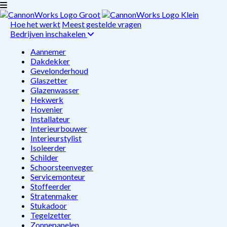
Hoe het werkt
Meest gestelde vragen
Bedrijven inschakelen
Aannemer
Dakdekker
Gevelonderhoud
Glaszetter
Glazenwasser
Hekwerk
Hovenier
Installateur
Interieurbouwer
Interieurstylist
Isoleerder
Schilder
Schoorsteenveger
Servicemonteur
Stoffeerder
Stratenmaker
Stukadoor
Tegelzetter
Zonnepanelen