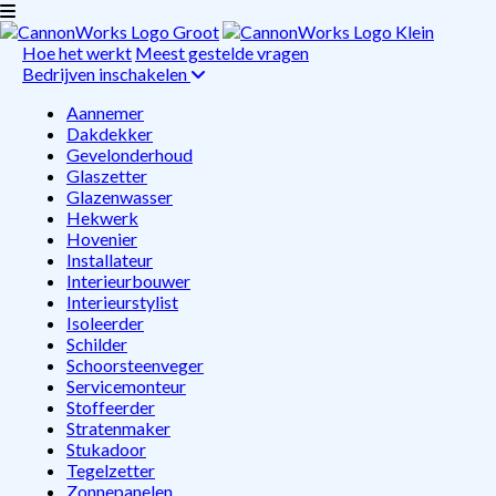
Hoe het werkt
Meest gestelde vragen
Bedrijven inschakelen
Aannemer
Dakdekker
Gevelonderhoud
Glaszetter
Glazenwasser
Hekwerk
Hovenier
Installateur
Interieurbouwer
Interieurstylist
Isoleerder
Schilder
Schoorsteenveger
Servicemonteur
Stoffeerder
Stratenmaker
Stukadoor
Tegelzetter
Zonnepanelen