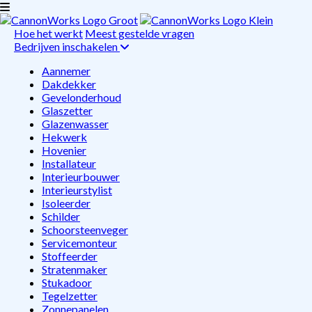
Hoe het werkt
Meest gestelde vragen
Bedrijven inschakelen
Aannemer
Dakdekker
Gevelonderhoud
Glaszetter
Glazenwasser
Hekwerk
Hovenier
Installateur
Interieurbouwer
Interieurstylist
Isoleerder
Schilder
Schoorsteenveger
Servicemonteur
Stoffeerder
Stratenmaker
Stukadoor
Tegelzetter
Zonnepanelen