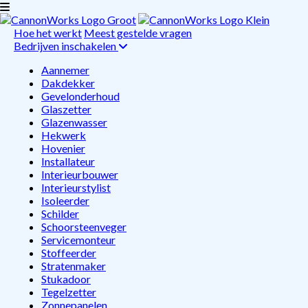
Hoe het werkt
Meest gestelde vragen
Bedrijven inschakelen
Aannemer
Dakdekker
Gevelonderhoud
Glaszetter
Glazenwasser
Hekwerk
Hovenier
Installateur
Interieurbouwer
Interieurstylist
Isoleerder
Schilder
Schoorsteenveger
Servicemonteur
Stoffeerder
Stratenmaker
Stukadoor
Tegelzetter
Zonnepanelen