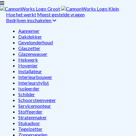
Hoe het werkt
Meest gestelde vragen
Bedrijven inschakelen
Aannemer
Dakdekker
Gevelonderhoud
Glaszetter
Glazenwasser
Hekwerk
Hovenier
Installateur
Interieurbouwer
Interieurstylist
Isoleerder
Schilder
Schoorsteenveger
Servicemonteur
Stoffeerder
Stratenmaker
Stukadoor
Tegelzetter
Zonnepanelen