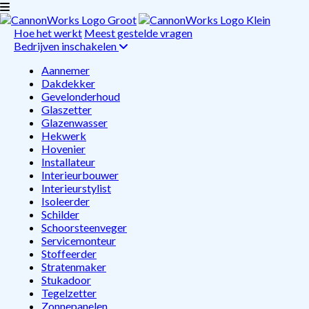
Hoe het werkt
Meest gestelde vragen
Bedrijven inschakelen
Aannemer
Dakdekker
Gevelonderhoud
Glaszetter
Glazenwasser
Hekwerk
Hovenier
Installateur
Interieurbouwer
Interieurstylist
Isoleerder
Schilder
Schoorsteenveger
Servicemonteur
Stoffeerder
Stratenmaker
Stukadoor
Tegelzetter
Zonnepanelen