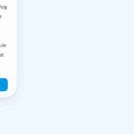
olg
t
j de
dt