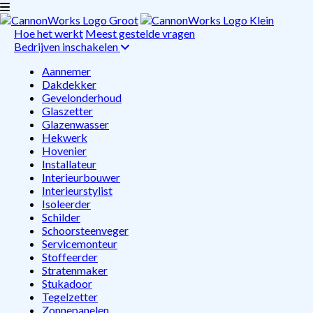
Hoe het werkt
Meest gestelde vragen
Bedrijven inschakelen
Aannemer
Dakdekker
Gevelonderhoud
Glaszetter
Glazenwasser
Hekwerk
Hovenier
Installateur
Interieurbouwer
Interieurstylist
Isoleerder
Schilder
Schoorsteenveger
Servicemonteur
Stoffeerder
Stratenmaker
Stukadoor
Tegelzetter
Zonnepanelen