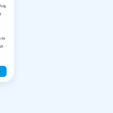
olg
t
j de
dt