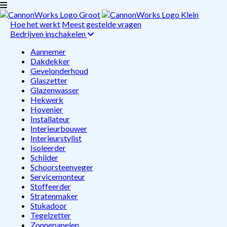
Hoe het werkt
Meest gestelde vragen
Bedrijven inschakelen
Aannemer
Dakdekker
Gevelonderhoud
Glaszetter
Glazenwasser
Hekwerk
Hovenier
Installateur
Interieurbouwer
Interieurstylist
Isoleerder
Schilder
Schoorsteenveger
Servicemonteur
Stoffeerder
Stratenmaker
Stukadoor
Tegelzetter
Zonnepanelen