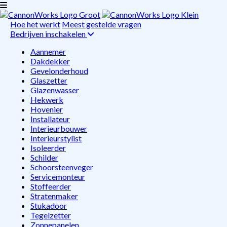
Hoe het werkt
Meest gestelde vragen
Bedrijven inschakelen
Aannemer
Dakdekker
Gevelonderhoud
Glaszetter
Glazenwasser
Hekwerk
Hovenier
Installateur
Interieurbouwer
Interieurstylist
Isoleerder
Schilder
Schoorsteenveger
Servicemonteur
Stoffeerder
Stratenmaker
Stukadoor
Tegelzetter
Zonnepanelen