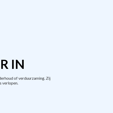
R IN
derhoud of verduurzaming. Zij
 verlopen.