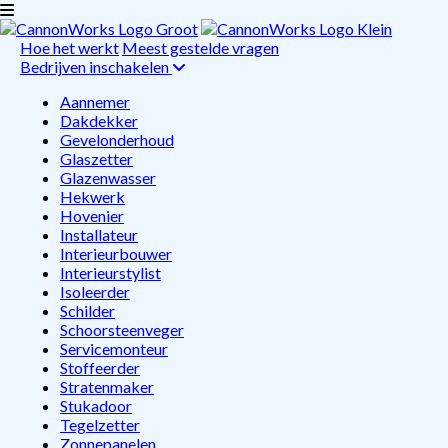
Hoe het werkt
Meest gestelde vragen
Bedrijven inschakelen
Aannemer
Dakdekker
Gevelonderhoud
Glaszetter
Glazenwasser
Hekwerk
Hovenier
Installateur
Interieurbouwer
Interieurstylist
Isoleerder
Schilder
Schoorsteenveger
Servicemonteur
Stoffeerder
Stratenmaker
Stukadoor
Tegelzetter
Zonnepanelen