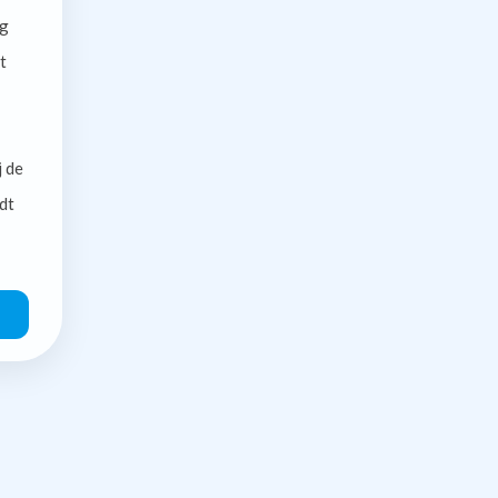
g
t
j de
dt