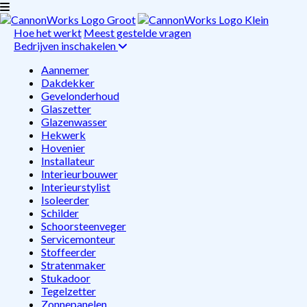
Hoe het werkt
Meest gestelde vragen
Bedrijven inschakelen
Aannemer
Dakdekker
Gevelonderhoud
Glaszetter
Glazenwasser
Hekwerk
Hovenier
Installateur
Interieurbouwer
Interieurstylist
Isoleerder
Schilder
Schoorsteenveger
Servicemonteur
Stoffeerder
Stratenmaker
Stukadoor
Tegelzetter
Zonnepanelen