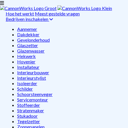
Hoe het werkt
Meest gestelde vragen
Bedrijven inschakelen
Aannemer
Dakdekker
Gevelonderhoud
Glaszetter
Glazenwasser
Hekwerk
Hovenier
Installateur
Interieurbouwer
Interieurstylist
Isoleerder
Schilder
Schoorsteenveger
Servicemonteur
Stoffeerder
Stratenmaker
Stukadoor
Tegelzetter
Zonnepanelen