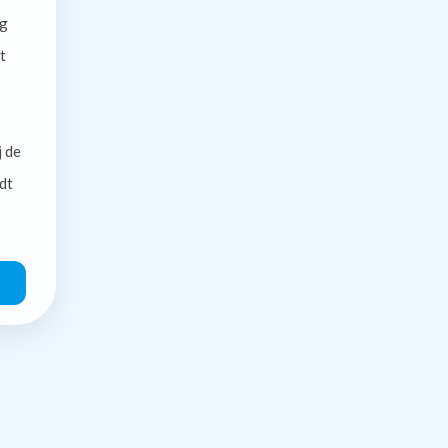
g
t
j de
dt