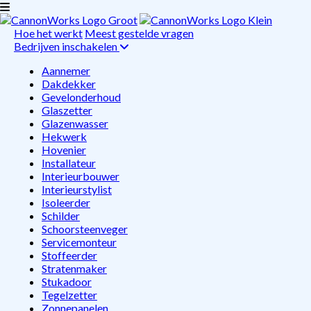
Hoe het werkt
Meest gestelde vragen
Bedrijven inschakelen
Aannemer
Dakdekker
Gevelonderhoud
Glaszetter
Glazenwasser
Hekwerk
Hovenier
Installateur
Interieurbouwer
Interieurstylist
Isoleerder
Schilder
Schoorsteenveger
Servicemonteur
Stoffeerder
Stratenmaker
Stukadoor
Tegelzetter
Zonnepanelen