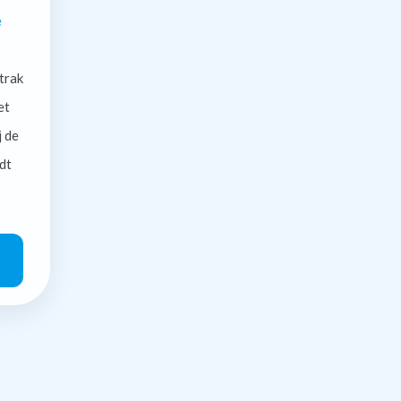
e
trak
et
j de
dt