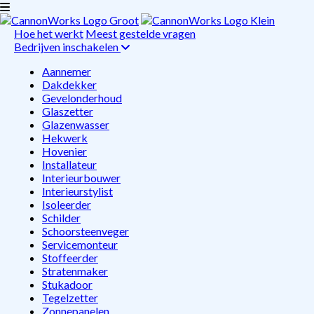
Hoe het werkt
Meest gestelde vragen
Bedrijven inschakelen
Aannemer
Dakdekker
Gevelonderhoud
Glaszetter
Glazenwasser
Hekwerk
Hovenier
Installateur
Interieurbouwer
Interieurstylist
Isoleerder
Schilder
Schoorsteenveger
Servicemonteur
Stoffeerder
Stratenmaker
Stukadoor
Tegelzetter
Zonnepanelen