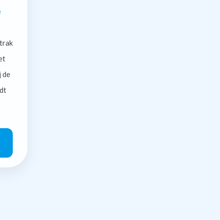
e
trak
et
j de
dt