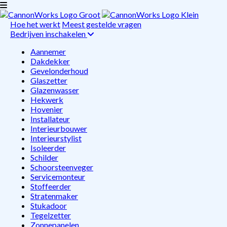
Hoe het werkt
Meest gestelde vragen
Bedrijven inschakelen
Aannemer
Dakdekker
Gevelonderhoud
Glaszetter
Glazenwasser
Hekwerk
Hovenier
Installateur
Interieurbouwer
Interieurstylist
Isoleerder
Schilder
Schoorsteenveger
Servicemonteur
Stoffeerder
Stratenmaker
Stukadoor
Tegelzetter
Zonnepanelen