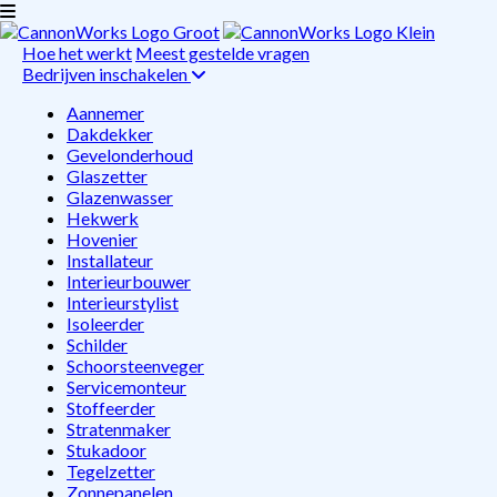
Hoe het werkt
Meest gestelde vragen
Bedrijven inschakelen
Aannemer
Dakdekker
Gevelonderhoud
Glaszetter
Glazenwasser
Hekwerk
Hovenier
Installateur
Interieurbouwer
Interieurstylist
Isoleerder
Schilder
Schoorsteenveger
Servicemonteur
Stoffeerder
Stratenmaker
Stukadoor
Tegelzetter
Zonnepanelen