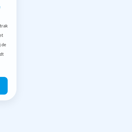
e
trak
et
j de
dt