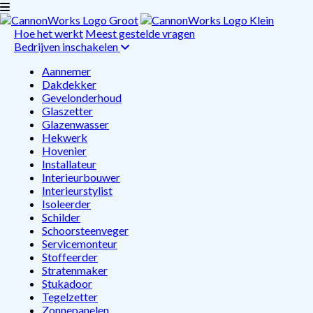
Hoe het werkt
Meest gestelde vragen
Bedrijven inschakelen
Aannemer
Dakdekker
Gevelonderhoud
Glaszetter
Glazenwasser
Hekwerk
Hovenier
Installateur
Interieurbouwer
Interieurstylist
Isoleerder
Schilder
Schoorsteenveger
Servicemonteur
Stoffeerder
Stratenmaker
Stukadoor
Tegelzetter
Zonnepanelen