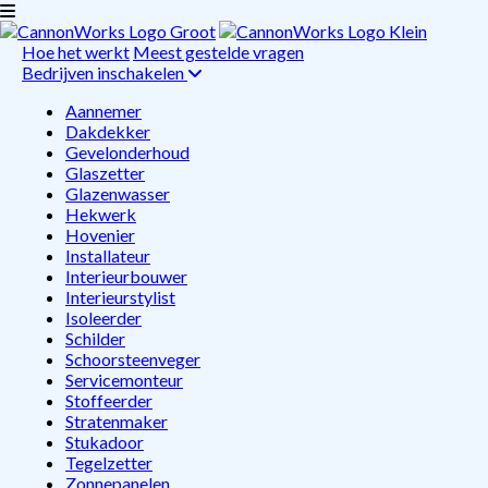
Hoe het werkt
Meest gestelde vragen
Bedrijven inschakelen
Aannemer
Dakdekker
Gevelonderhoud
Glaszetter
Glazenwasser
Hekwerk
Hovenier
Installateur
Interieurbouwer
Interieurstylist
Isoleerder
Schilder
Schoorsteenveger
Servicemonteur
Stoffeerder
Stratenmaker
Stukadoor
Tegelzetter
Zonnepanelen