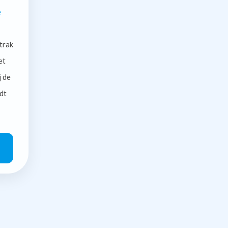
e
trak
et
j de
dt