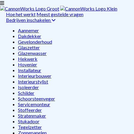
Hoe het werkt
Meest gestelde vragen
Bedrijven inschakelen
Aannemer
Dakdekker
Gevelonderhoud
Glaszetter
Glazenwasser
Hekwerk
Hovenier
Installateur
Interieurbouwer
Interieurstylist
Isoleerder
Schilder
Schoorsteenveger
Servicemonteur
Stoffeerder
Stratenmaker
Stukadoor
Tegelzetter
Zonnepanelen