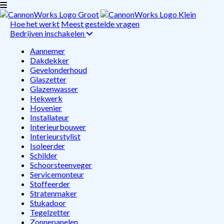
Hoe het werkt
Meest gestelde vragen
Bedrijven inschakelen
Aannemer
Dakdekker
Gevelonderhoud
Glaszetter
Glazenwasser
Hekwerk
Hovenier
Installateur
Interieurbouwer
Interieurstylist
Isoleerder
Schilder
Schoorsteenveger
Servicemonteur
Stoffeerder
Stratenmaker
Stukadoor
Tegelzetter
Zonnepanelen