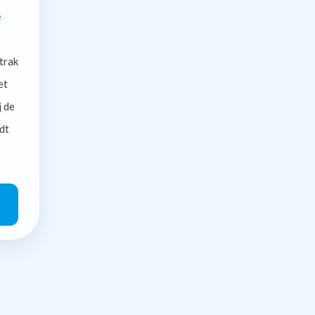
e
trak
et
j de
dt