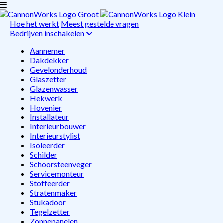
Hoe het werkt
Meest gestelde vragen
Bedrijven inschakelen
Aannemer
Dakdekker
Gevelonderhoud
Glaszetter
Glazenwasser
Hekwerk
Hovenier
Installateur
Interieurbouwer
Interieurstylist
Isoleerder
Schilder
Schoorsteenveger
Servicemonteur
Stoffeerder
Stratenmaker
Stukadoor
Tegelzetter
Zonnepanelen