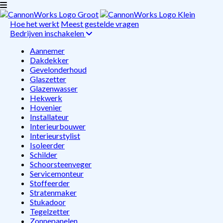
Hoe het werkt
Meest gestelde vragen
Bedrijven inschakelen
Aannemer
Dakdekker
Gevelonderhoud
Glaszetter
Glazenwasser
Hekwerk
Hovenier
Installateur
Interieurbouwer
Interieurstylist
Isoleerder
Schilder
Schoorsteenveger
Servicemonteur
Stoffeerder
Stratenmaker
Stukadoor
Tegelzetter
Zonnepanelen