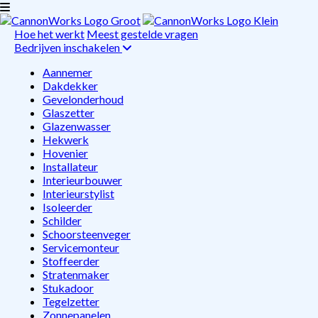
Hoe het werkt
Meest gestelde vragen
Bedrijven inschakelen
Aannemer
Dakdekker
Gevelonderhoud
Glaszetter
Glazenwasser
Hekwerk
Hovenier
Installateur
Interieurbouwer
Interieurstylist
Isoleerder
Schilder
Schoorsteenveger
Servicemonteur
Stoffeerder
Stratenmaker
Stukadoor
Tegelzetter
Zonnepanelen