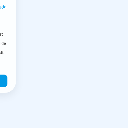
gio.
et
j de
dt