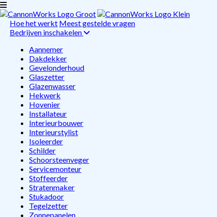
Hoe het werkt
Meest gestelde vragen
Bedrijven inschakelen
Aannemer
Dakdekker
Gevelonderhoud
Glaszetter
Glazenwasser
Hekwerk
Hovenier
Installateur
Interieurbouwer
Interieurstylist
Isoleerder
Schilder
Schoorsteenveger
Servicemonteur
Stoffeerder
Stratenmaker
Stukadoor
Tegelzetter
Zonnepanelen