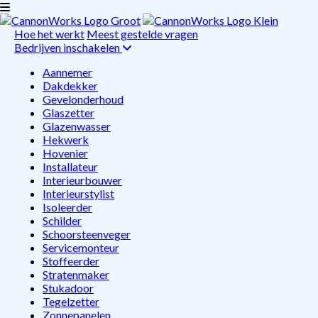
Hoe het werkt
Meest gestelde vragen
Bedrijven inschakelen
Aannemer
Dakdekker
Gevelonderhoud
Glaszetter
Glazenwasser
Hekwerk
Hovenier
Installateur
Interieurbouwer
Interieurstylist
Isoleerder
Schilder
Schoorsteenveger
Servicemonteur
Stoffeerder
Stratenmaker
Stukadoor
Tegelzetter
Zonnepanelen