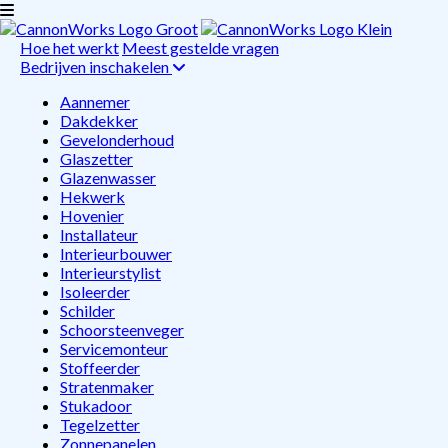
Hoe het werkt
Meest gestelde vragen
Bedrijven inschakelen
Aannemer
Dakdekker
Gevelonderhoud
Glaszetter
Glazenwasser
Hekwerk
Hovenier
Installateur
Interieurbouwer
Interieurstylist
Isoleerder
Schilder
Schoorsteenveger
Servicemonteur
Stoffeerder
Stratenmaker
Stukadoor
Tegelzetter
Zonnepanelen