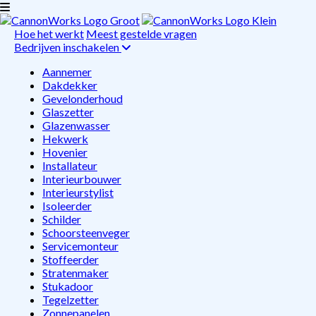
Hoe het werkt
Meest gestelde vragen
Bedrijven inschakelen
Aannemer
Dakdekker
Gevelonderhoud
Glaszetter
Glazenwasser
Hekwerk
Hovenier
Installateur
Interieurbouwer
Interieurstylist
Isoleerder
Schilder
Schoorsteenveger
Servicemonteur
Stoffeerder
Stratenmaker
Stukadoor
Tegelzetter
Zonnepanelen