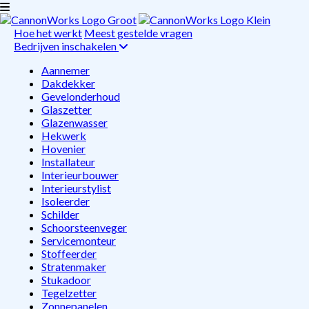
Hoe het werkt
Meest gestelde vragen
Bedrijven inschakelen
Aannemer
Dakdekker
Gevelonderhoud
Glaszetter
Glazenwasser
Hekwerk
Hovenier
Installateur
Interieurbouwer
Interieurstylist
Isoleerder
Schilder
Schoorsteenveger
Servicemonteur
Stoffeerder
Stratenmaker
Stukadoor
Tegelzetter
Zonnepanelen