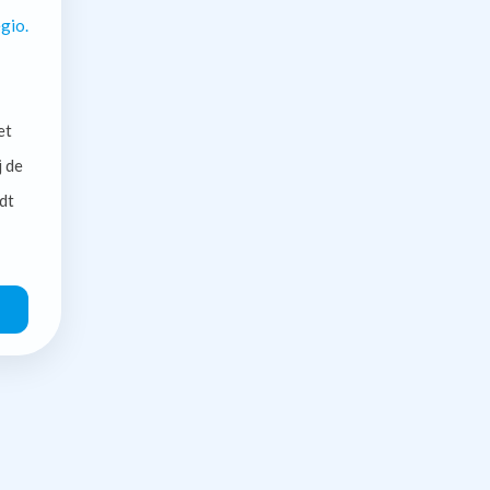
gio.
et
j de
dt