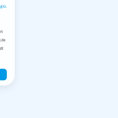
gio.
et
j de
dt