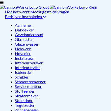
Hoe het werkt
Meest gestelde vragen
Bedrijven inschakelen
Aannemer
Dakdekker
Gevelonderhoud
Glaszetter
Glazenwasser
Hekwerk
Hovenier
Installateur
Interieurbouwer
Interieurstylist
Isoleerder
Schilder
Schoorsteenveger
Servicemonteur
Stoffeerder
Stratenmaker
Stukadoor
Tegelzetter
Zonnepanelen