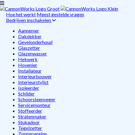
Hoe het werkt
Meest gestelde vragen
Bedrijven inschakelen
Aannemer
Dakdekker
Gevelonderhoud
Glaszetter
Glazenwasser
Hekwerk
Hovenier
Installateur
Interieurbouwer
Interieurstylist
Isoleerder
Schilder
Schoorsteenveger
Servicemonteur
Stoffeerder
Stratenmaker
Stukadoor
Tegelzetter
Zonnepanelen