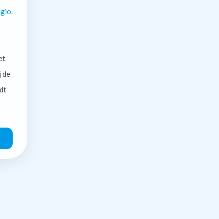
gio.
et
j de
dt