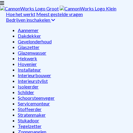
Hoe het werkt
Meest gestelde vragen
Bedrijven inschakelen
Aannemer
Dakdekker
Gevelonderhoud
Glaszetter
Glazenwasser
Hekwerk
Hovenier
Installateur
Interieurbouwer
Interieurstylist
Isoleerder
Schilder
Schoorsteenveger
Servicemonteur
Stoffeerder
Stratenmaker
Stukadoor
Tegelzetter
Zonnepanelen