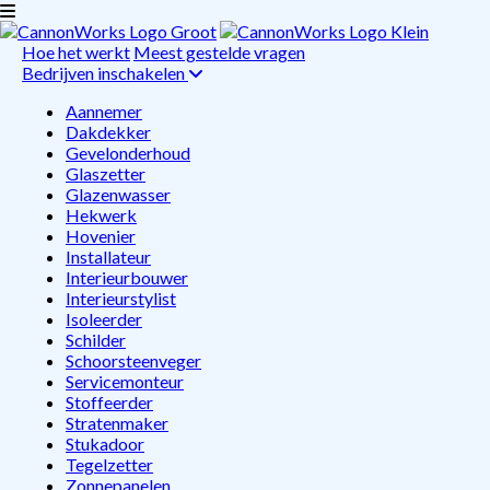
Hoe het werkt
Meest gestelde vragen
Bedrijven inschakelen
Aannemer
Dakdekker
Gevelonderhoud
Glaszetter
Glazenwasser
Hekwerk
Hovenier
Installateur
Interieurbouwer
Interieurstylist
Isoleerder
Schilder
Schoorsteenveger
Servicemonteur
Stoffeerder
Stratenmaker
Stukadoor
Tegelzetter
Zonnepanelen