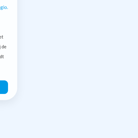
gio.
et
j de
dt