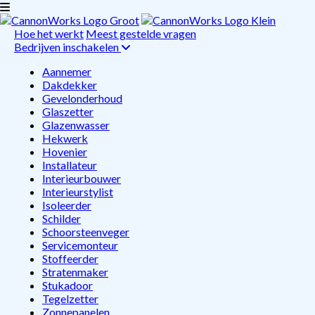
Hoe het werkt
Meest gestelde vragen
Bedrijven inschakelen
Aannemer
Dakdekker
Gevelonderhoud
Glaszetter
Glazenwasser
Hekwerk
Hovenier
Installateur
Interieurbouwer
Interieurstylist
Isoleerder
Schilder
Schoorsteenveger
Servicemonteur
Stoffeerder
Stratenmaker
Stukadoor
Tegelzetter
Zonnepanelen