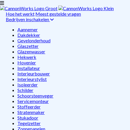
Hoe het werkt
Meest gestelde vragen
Bedrijven inschakelen
Aannemer
Dakdekker
Gevelonderhoud
Glaszetter
Glazenwasser
Hekwerk
Hovenier
Installateur
Interieurbouwer
Interieurstylist
Isoleerder
Schilder
Schoorsteenveger
Servicemonteur
Stoffeerder
Stratenmaker
Stukadoor
Tegelzetter
Zonnepanelen