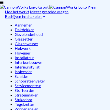
Hoe het werkt
Meest gestelde vragen
Bedrijven inschakelen
Aannemer
Dakdekker
Gevelonderhoud
Glaszetter
Glazenwasser
Hekwerk
Hovenier
Installateur
Interieurbouwer
Interieurstylist
Isoleerder
Schilder
Schoorsteenveger
Servicemonteur
Stoffeerder
Stratenmaker
Stukadoor
Tegelzetter
Zonnepanelen