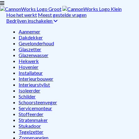
Hoe het werkt
Meest gestelde vragen
Bedrijven inschakelen
Aannemer
Dakdekker
Gevelonderhoud
Glaszetter
Glazenwasser
Hekwerk
Hovenier
Installateur
Interieurbouwer
Interieurstylist
Isoleerder
Schilder
Schoorsteenveger
Servicemonteur
Stoffeerder
Stratenmaker
Stukadoor
Tegelzetter
Zonnepanelen