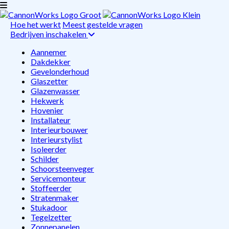
Hoe het werkt
Meest gestelde vragen
Bedrijven inschakelen
Aannemer
Dakdekker
Gevelonderhoud
Glaszetter
Glazenwasser
Hekwerk
Hovenier
Installateur
Interieurbouwer
Interieurstylist
Isoleerder
Schilder
Schoorsteenveger
Servicemonteur
Stoffeerder
Stratenmaker
Stukadoor
Tegelzetter
Zonnepanelen