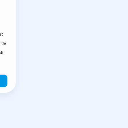
et
j de
dt