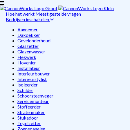
Hoe het werkt
Meest gestelde vragen
Bedrijven inschakelen
Aannemer
Dakdekker
Gevelonderhoud
Glaszetter
Glazenwasser
Hekwerk
Hovenier
Installateur
Interieurbouwer
Interieurstylist
Isoleerder
Schilder
Schoorsteenveger
Servicemonteur
Stoffeerder
Stratenmaker
Stukadoor
Tegelzetter
Zonnepanelen