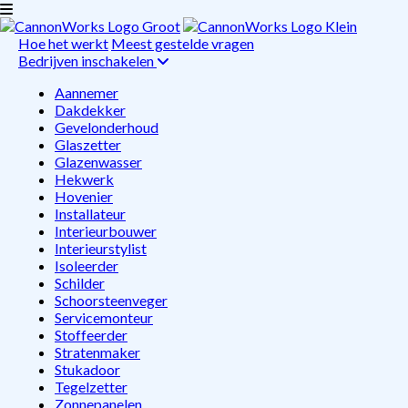
Hoe het werkt
Meest gestelde vragen
Bedrijven inschakelen
Aannemer
Dakdekker
Gevelonderhoud
Glaszetter
Glazenwasser
Hekwerk
Hovenier
Installateur
Interieurbouwer
Interieurstylist
Isoleerder
Schilder
Schoorsteenveger
Servicemonteur
Stoffeerder
Stratenmaker
Stukadoor
Tegelzetter
Zonnepanelen