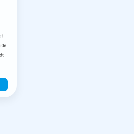
et
j de
dt