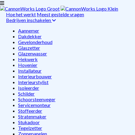
Hoe het werkt
Meest gestelde vragen
Bedrijven inschakelen
Aannemer
Dakdekker
Gevelonderhoud
Glaszetter
Glazenwasser
Hekwerk
Hovenier
Installateur
Interieurbouwer
Interieurstylist
Isoleerder
Schilder
Schoorsteenveger
Servicemonteur
Stoffeerder
Stratenmaker
Stukadoor
Tegelzetter
Zonnepanelen