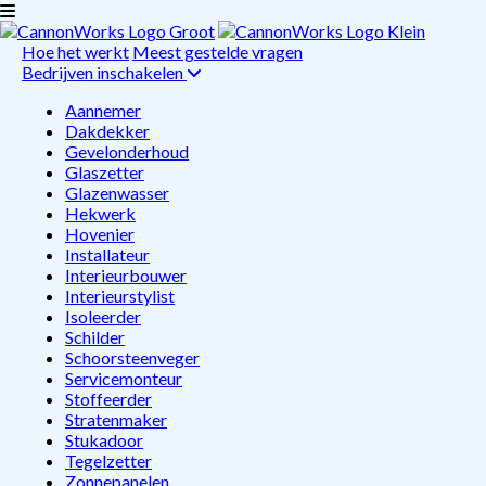
Hoe het werkt
Meest gestelde vragen
Bedrijven inschakelen
Aannemer
Dakdekker
Gevelonderhoud
Glaszetter
Glazenwasser
Hekwerk
Hovenier
Installateur
Interieurbouwer
Interieurstylist
Isoleerder
Schilder
Schoorsteenveger
Servicemonteur
Stoffeerder
Stratenmaker
Stukadoor
Tegelzetter
Zonnepanelen