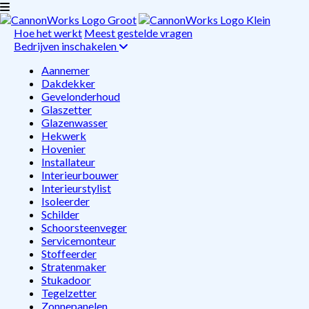
Hoe het werkt
Meest gestelde vragen
Bedrijven inschakelen
Aannemer
Dakdekker
Gevelonderhoud
Glaszetter
Glazenwasser
Hekwerk
Hovenier
Installateur
Interieurbouwer
Interieurstylist
Isoleerder
Schilder
Schoorsteenveger
Servicemonteur
Stoffeerder
Stratenmaker
Stukadoor
Tegelzetter
Zonnepanelen