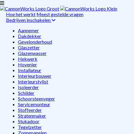
Hoe het werkt
Meest gestelde vragen
Bedrijven inschakelen
Aannemer
Dakdekker
Gevelonderhoud
Glaszetter
Glazenwasser
Hekwerk
Hovenier
Installateur
Interieurbouwer
Interieurstylist
Isoleerder
Schilder
Schoorsteenveger
Servicemonteur
Stoffeerder
Stratenmaker
Stukadoor
Tegelzetter
Zonnepanelen