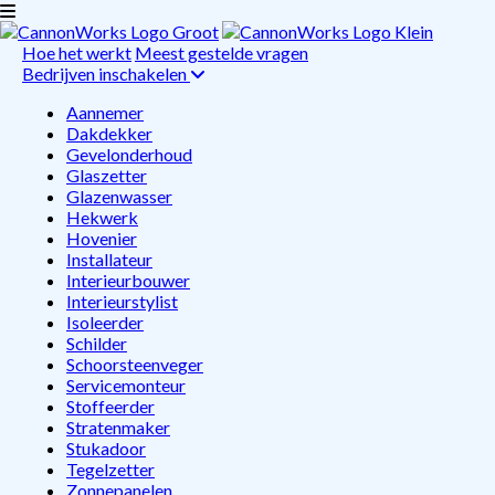
Hoe het werkt
Meest gestelde vragen
Bedrijven inschakelen
Aannemer
Dakdekker
Gevelonderhoud
Glaszetter
Glazenwasser
Hekwerk
Hovenier
Installateur
Interieurbouwer
Interieurstylist
Isoleerder
Schilder
Schoorsteenveger
Servicemonteur
Stoffeerder
Stratenmaker
Stukadoor
Tegelzetter
Zonnepanelen