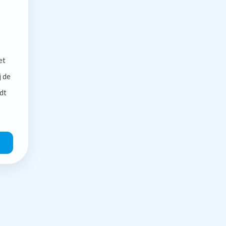
et
j de
dt