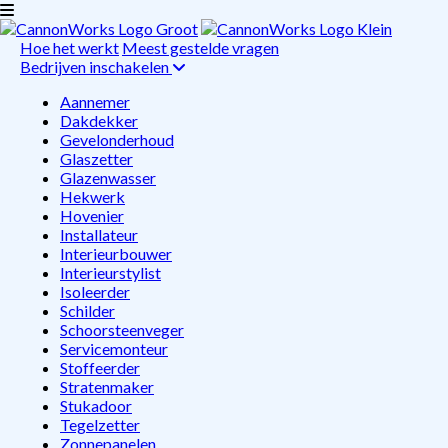
Hoe het werkt
Meest gestelde vragen
Bedrijven inschakelen
Aannemer
Dakdekker
Gevelonderhoud
Glaszetter
Glazenwasser
Hekwerk
Hovenier
Installateur
Interieurbouwer
Interieurstylist
Isoleerder
Schilder
Schoorsteenveger
Servicemonteur
Stoffeerder
Stratenmaker
Stukadoor
Tegelzetter
Zonnepanelen