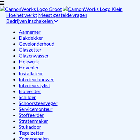
Hoe het werkt
Meest gestelde vragen
Bedrijven inschakelen
Aannemer
Dakdekker
Gevelonderhoud
Glaszetter
Glazenwasser
Hekwerk
Hovenier
Installateur
Interieurbouwer
Interieurstylist
Isoleerder
Schilder
Schoorsteenveger
Servicemonteur
Stoffeerder
Stratenmaker
Stukadoor
Tegelzetter
Zonnepanelen