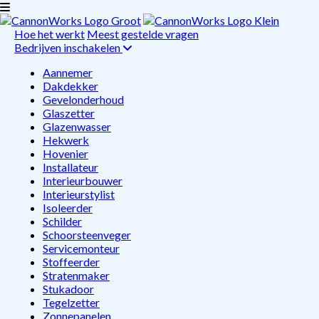
Hoe het werkt
Meest gestelde vragen
Bedrijven inschakelen
Aannemer
Dakdekker
Gevelonderhoud
Glaszetter
Glazenwasser
Hekwerk
Hovenier
Installateur
Interieurbouwer
Interieurstylist
Isoleerder
Schilder
Schoorsteenveger
Servicemonteur
Stoffeerder
Stratenmaker
Stukadoor
Tegelzetter
Zonnepanelen