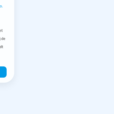
o.
et
j de
dt