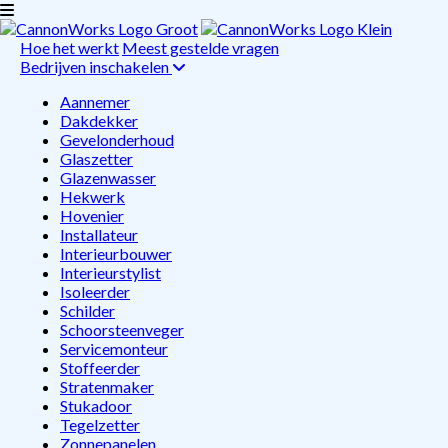
Hoe het werkt
Meest gestelde vragen
Bedrijven inschakelen
Aannemer
Dakdekker
Gevelonderhoud
Glaszetter
Glazenwasser
Hekwerk
Hovenier
Installateur
Interieurbouwer
Interieurstylist
Isoleerder
Schilder
Schoorsteenveger
Servicemonteur
Stoffeerder
Stratenmaker
Stukadoor
Tegelzetter
Zonnepanelen